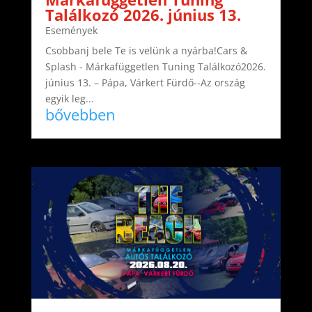
Találkozó 2026. június 13.
Események
Csobbanj bele Te is velünk a nyárba!Cars &
Splash - Márkafüggetlen Tuning Találkozó2026.
június 13. – Pápa, Várkert Fürdő--Az ország
egyik leg...
bővebben