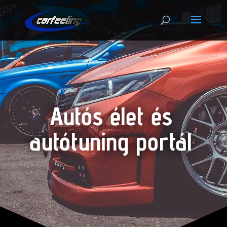
Autós élet és
autótuning portál
.