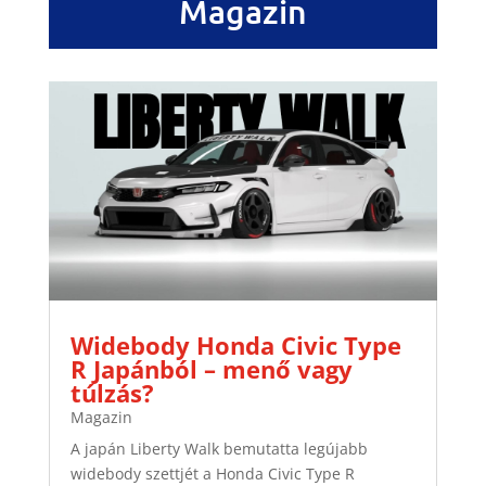
Magazin
Widebody Honda Civic Type
R Japánból – menő vagy
túlzás?
Magazin
A japán Liberty Walk bemutatta legújabb
widebody szettjét a Honda Civic Type R