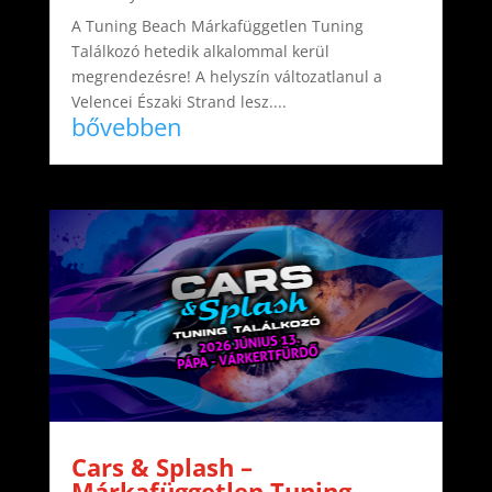
A Tuning Beach Márkafüggetlen Tuning
Találkozó hetedik alkalommal kerül
megrendezésre! A helyszín változatlanul a
Velencei Északi Strand lesz....
bővebben
Cars & Splash –
Márkafüggetlen Tuning