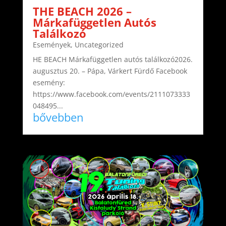
THE BEACH 2026 –
Márkafüggetlen Autós
Találkozó
Események
,
Uncategorized
HE BEACH Márkafüggetlen autós találkozó2026.
augusztus 20. – Pápa, Várkert Fürdő Facebook
esemény:
https://www.facebook.com/events/2111073333
048495...
bővebben