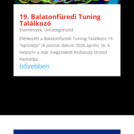
19. Balatonfüredi Tuning
Találkozó
Események
,
Uncategorized
Elérkezett a Balatonfüredi Tuning Találkozó 19.
"epizódja" !A pontos dátum 2026 április 18. A
helyszín a már megszokott Kisfaludy Strand
Parkolója...
bővebben