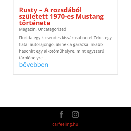
Rusty – A rozsdából
született 1970-es Mustang
története
Magazin
,
Uncategorized
Florida egyik csendes kisvárosában él Zeke, egy
fiatal autórajongó, akinek a garázsa inkább
hasonlít egy alkotóműhelyre, mint egyszerű
tárolóhelyre....
bővebben
carfeeling.hu