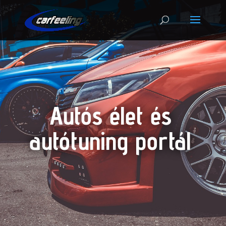
Autós élet és
autótuning portál
.